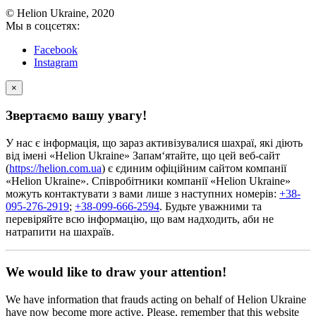
© Helion Ukraine, 2020
Мы в соцсетях:
Facebook
Instagram
×
Звертаємо вашу увагу!
У нас є інформація, що зараз активізувалися шахраї, які діють
від імені «Helion Ukraine» Запам‘ятайте, що цей веб-сайт
(
https://helion.com.ua
) є єдиним офіційним сайтом компанії
«Helion Ukraine». Співробітники компанії «Helion Ukraine»
можуть контактувати з вами лише з наступних номерів:
+38-
095-276-2919
;
+38-099-666-2594
. Будьте уважними та
перевіряйте всю інформацію, що вам надходить, аби не
натрапити на шахраїв.
We would like to draw your attention!
We have information that frauds acting on behalf of Helion Ukraine
have now become more active. Please, remember that this website