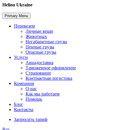
Skip
Helion Ukraine
to
content
Primary Menu
Перевезем
Личные вещи
Животных
Негабаритные грузы
Ценные грузы
Опасные грузы
Услуги
Авиадоставка
Таможенное оформление
Страхование
Контрактная логистика
Компания
О нас
Как мы работаем
Помощь
Блог
Контакты
Запросить тариф
Rus