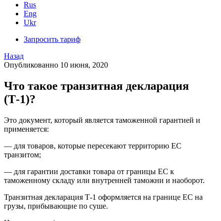
Rus
Eng
Ukr
Запросить тариф
Назад
Опубликованно 10 июня, 2020
Что такое транзитная декларация
(Т-1)?
Это
документ
,
который
является
таможенной
гарантией
и
применяется
:
—
для товаров
,
которые
пересекают
территорию
ЕС
транзитом
;
—
для гарантии
доставки товара
от
границы
ЕС
к
таможенному складу
или
внутренней
таможни
и наоборот.
Транзитная
декларация
Т-1
оформляется на
границе
ЕС на
грузы
,
прибывающие
по суше.