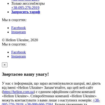
Только мессенджеры
+38-095-276-2919
Запросить тариф
Мы в соцсетях:
Facebook
Instagram
© Helion Ukraine, 2020
Мы в соцсетях:
Facebook
Instagram
×
Звертаємо вашу увагу!
У нас є інформація, що зараз активізувалися шахраї, які діють
від імені «Helion Ukraine» Запам‘ятайте, що цей веб-сайт
(
https://helion.com.ua
) є єдиним офіційним сайтом компанії
«Helion Ukraine». Співробітники компанії «Helion Ukraine»
можуть контактувати з вами лише з наступних номерів:
+38-
095-276-2919
;
+38-099-666-2594
. Будьте уважними та