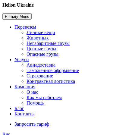
Skip
Helion Ukraine
to
content
Primary Menu
Перевезем
Личные вещи
Животных
Негабаритные грузы
Ценные грузы
Опасные грузы
Услуги
Авиадоставка
Таможенное оформление
Страхование
Контрактная логистика
Компания
О нас
Как мы работаем
Помощь
Блог
Контакты
Запросить тариф
Rus