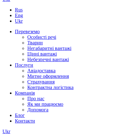
Rus
Eng
Ukr
Перевеземо
Особисті речі
Тварин
Негабаритні вантажі
Цінні вантажі
Небезпечні вантажі
Послуги
Авіадоставка
Митне оформлення
Страхування
Контрактна логістика
Компанія
Про нас
Як ми працюємо
Допомога
Блог
Контакти
Ukr