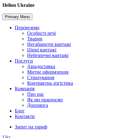
Skip
Helion Ukraine
to
content
Primary Menu
Перевеземо
Особисті речі
Тварин
Негабаритні вантажі
Цінні вантажі
Небезпечні вантажі
Послуги
Авіадоставка
Митне оформлення
Страхування
Контрактна логістика
Компанія
Про нас
Як ми працюємо
Допомога
Блог
Контакти
Запит на тариф
Ukr