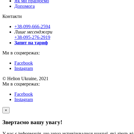
Як ми працюємо
Допомога
Контакти
+38-099-666-2594
Лише месенджери
+38-095-276-2919
Запит на тариф
Ми в соцмережах:
Facebook
Instagram
© Helion Ukraine, 2021
Ми в соцмережах:
Facebook
Instagram
×
Звертаємо вашу увагу!
У нас є інформація, що зараз активізувалися шахраї, які діють ві