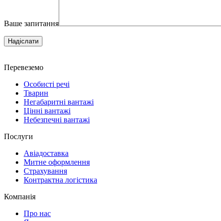
Ваше запитання
Надіслати
Перевеземо
Особисті речі
Тварин
Негабаритні вантажі
Цінні вантажі
Небезпечні вантажі
Послуги
Авіадоставка
Митне оформлення
Страхування
Контрактна логістика
Компанія
Про нас