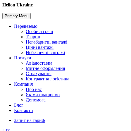
Skip
Helion Ukraine
to
content
Primary Menu
Перевеземо
Особисті речі
Тварин
Негабаритні вантажі
Цінні вантажі
Небезпечні вантажі
Послуги
Авіадоставка
Митне оформлення
Страхування
Контрактна логістика
Компанія
Про нас
Як ми працюємо
Допомога
Блог
Контакти
Запит на тариф
Ukr