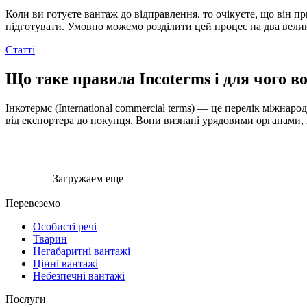
Коли ви готуєте вантаж до відправлення, то очікуєте, що він 
підготувати. Умовно можемо розділити цей процес на два велик
Статті
Що таке правила Incoterms і для чого в
Інкотермс (International commercial terms) — це перелік міжнар
від експортера до покупця. Вони визнані урядовими органами, 
Загружаем еще
Перевеземо
Особисті речі
Тварин
Негабаритні вантажі
Цінні вантажі
Небезпечні вантажі
Послуги