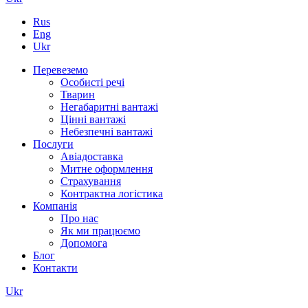
Rus
Eng
Ukr
Перевеземо
Особисті речі
Тварин
Негабаритні вантажі
Цінні вантажі
Небезпечні вантажі
Послуги
Авіадоставка
Митне оформлення
Страхування
Контрактна логістика
Компанія
Про нас
Як ми працюємо
Допомога
Блог
Контакти
Ukr