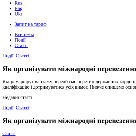
Rus
Eng
Ukr
Запит на тариф
Все темы
Події
Статті
Події
,
Статті
Як організувати міжнародні перевезення
Якщо маршрут вантажу передбачає перетин державних кордонів
кваліфікацію і дотримуватися усіх вимог. Нижче опишемо основ
Недавні статті
Події
,
Статті
Як організувати міжнародні перевезення
Статті