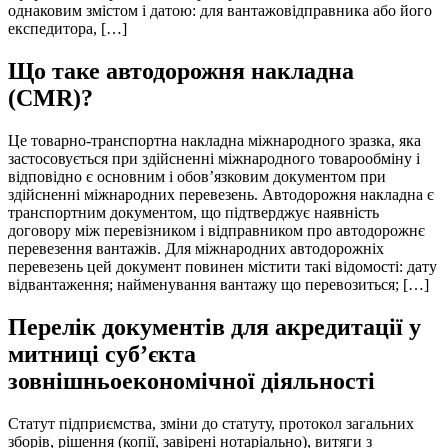
однаковим змістом і датою: для вантажовідправника або його
експедитора, […]
Що таке автодорожня накладна
(CMR)?
Це товарно-транспортна накладна міжнародного зразка, яка
застосовується при здійсненні міжнародного товарообміну і
відповідно є основним і обов’язковим документом при
здійсненні міжнародних перевезень. Автодорожня накладна є
транспортним документом, що підтверджує наявність
договору між перевізником і відправником про автодорожнє
перевезення вантажів. Для міжнародних автодорожніх
перевезень цей документ повинен містити такі відомості: дату
відвантаження; найменування вантажу що перевозиться; […]
Перелік документів для акредитації у
митниці суб’єкта
зовнішньоекономічної діяльності
Статут підприємства, зміни до статуту, протокол загальних
зборів, рішення (копії, завірені нотаріально), витяги з