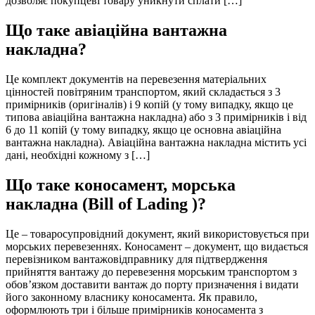
дозволяє покупцеві товару уникнути сплати […]
Що таке авіаційна вантажна
накладна?
Це комплект документів на перевезення матеріальних
цінностей повітряним транспортом, який складається з 3
примірників (оригіналів) і 9 копій (у тому випадку, якщо це
типова авіаційна вантажна накладна) або з 3 примірників і від
6 до 11 копій (у тому випадку, якщо це основна авіаційна
вантажна накладна). Авіаційна вантажна накладна містить усі
дані, необхідні кожному з […]
Що таке коносамент, морська
накладна (Bill of Lading )?
Це – товаросупровідний документ, який використовується при
морських перевезеннях. Коносамент – документ, що видається
перевізником вантажовідправнику для підтвердження
прийняття вантажу до перевезення морським транспортом з
обов’язком доставити вантаж до порту призначення і видати
його законному власнику коносамента. Як правило,
оформлюють три і більше примірників коносамента з