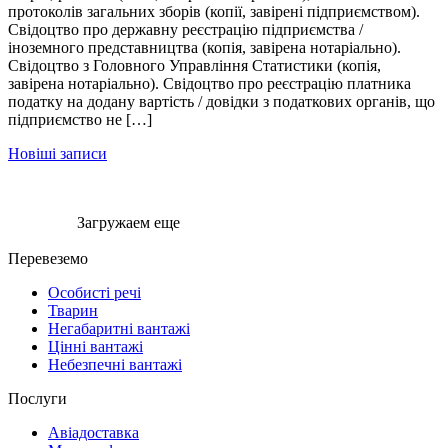
протоколів загальних зборів (копії, завірені підприємством).
Свідоцтво про державну реєстрацію підприємства /
іноземного представництва (копія, завірена нотаріально).
Свідоцтво з Головного Управління Статистики (копія,
завірена нотаріально). Свідоцтво про реєстрацію платника
податку на додану вартість / довідки з податкових органів, що
підприємство не […]
Навігація
Новіші записи
за
записами
Загружаем еще
Перевеземо
Особисті речі
Тварин
Негабаритні вантажі
Цінні вантажі
Небезпечні вантажі
Послуги
Авіадоставка