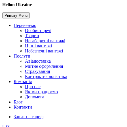
Skip
Helion Ukraine
to
content
Primary Menu
Перевеземо
Особисті речі
Тварин
Негабаритні вантажі
Цінні вантажі
Небезпечні вантажі
Послуги
Авіадоставка
Митне оформлення
Страхування
Контрактна логістика
Компанія
Про нас
Як ми працюємо
Допомога
Блог
Контакти
Запит на тариф
Ukr