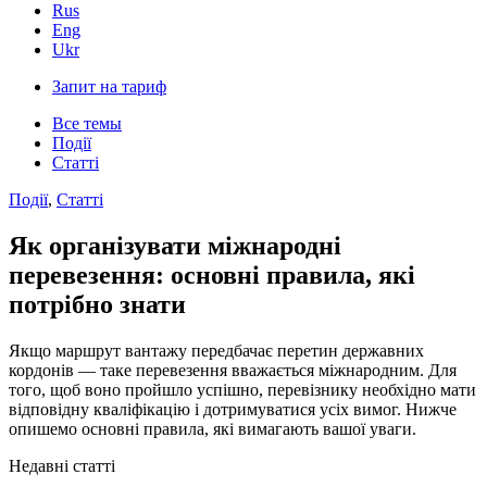
Rus
Eng
Ukr
Запит на тариф
Все темы
Події
Статті
Події
,
Статті
Як організувати міжнародні
перевезення: основні правила, які
потрібно знати
Якщо маршрут вантажу передбачає перетин державних
кордонів — таке перевезення вважається міжнародним. Для
того, щоб воно пройшло успішно, перевізнику необхідно мати
відповідну кваліфікацію і дотримуватися усіх вимог. Нижче
опишемо основні правила, які вимагають вашої уваги.
Недавні статті