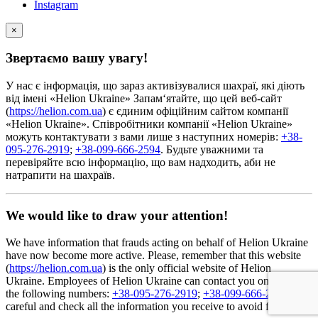
Instagram
×
Звертаємо вашу увагу!
У нас є інформація, що зараз активізувалися шахраї, які діють
від імені «Helion Ukraine» Запам‘ятайте, що цей веб-сайт
(
https://helion.com.ua
) є єдиним офіційним сайтом компанії
«Helion Ukraine». Співробітники компанії «Helion Ukraine»
можуть контактувати з вами лише з наступних номерів:
+38-
095-276-2919
;
+38-099-666-2594
. Будьте уважними та
перевіряйте всю інформацію, що вам надходить, аби не
натрапити на шахраїв.
We would like to draw your attention!
We have information that frauds acting on behalf of Helion Ukraine
have now become more active. Please, remember that this website
(
https://helion.com.ua
) is the only official website of Helion
Ukraine. Employees of Helion Ukraine can contact you only from
the following numbers:
+38-095-276-2919
;
+38-099-666-2594
Be
careful and check all the information you receive to avoid fraud.