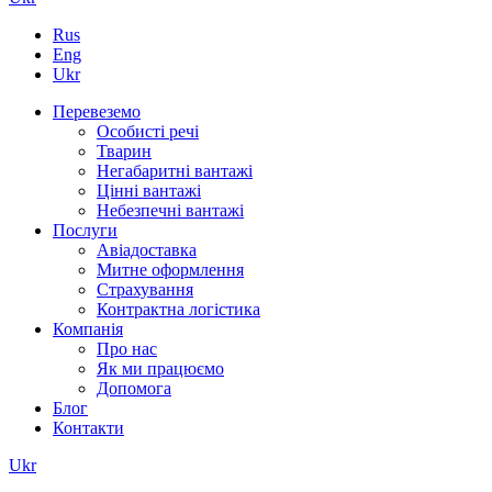
Rus
Eng
Ukr
Перевеземо
Особисті речі
Тварин
Негабаритні вантажі
Цінні вантажі
Небезпечні вантажі
Послуги
Авіадоставка
Митне оформлення
Страхування
Контрактна логістика
Компанія
Про нас
Як ми працюємо
Допомога
Блог
Контакти
Ukr